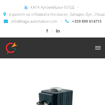
КАГА Аутомейшън ЕООД
в дъното на отбивката посока юг, Западен, бул. „Пещ
info@kaga-automation.com
+359 899 614715