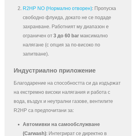
R2HP NO (Нормално отворен)
: Пропуска
свободно флуида, докато не се подаде
захранване. Работният му диапазон е
ограничен от
3 до 60 bar
максимално
налягане (с опция за по-високо по
запитване).
Индустриално приложение
Благодарение на способността си да издържат
на екстремно високи налягания и работа с
вода, въздух и неутрални газове, вентилите
R2HP са предпочитани за:
Автомивки на самообслужване
(Carwash)
: Интегрират се директно в