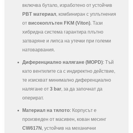
включва бутало, изработено от устойчив
PBT материал
, комбиниран с уплътнения
от
високоплътен FKM (Viton)
. Тази
хибридна система гарантира плътно
затваряне и липса на утечки при големи
натоварвания.
Диференциално налягане (MOPD)
: Тъй
като вентилите са с индиректно действие,
те изискват минимално диференциално
налягане от
3 bar
, за да започнат да
оперират.
Материал на тялото
: Корпусът е
произведен от масивен, кован месинг
CW617N
, устойчив на механични