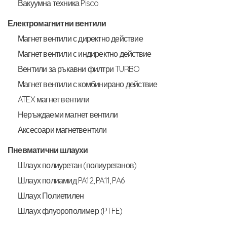
Вакуумна техника Pisco
Електромагнитни вентили
Магнет вентили с директно действие
Магнет вентили с индиректно действие
Вентили за ръкавни филтри TURBO
Магнет вентили с комбинирано действие
ATEX магнет вентили
Неръждаеми магнет вентили
Аксесоари магнетвентили
Пневматични шлаухи
Шлаух полиуретан (полиуретанов)
Шлаух полиамид PA12, PA11, PA6
Шлаух Полиетилен
Шлаух флуорополимер (PTFE)