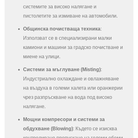
системите за високо налягане и
пистолетите за измиване на автомобили.
Общинска почистваща техника
:
Използват се в специализирани малки
камиони и машини за градско почистване и
миене на улици.
Системи за мъглуване (Misting)
:
Индустриално охлаждане и овлажняване
на въздуха в големи халета или оранжерии
чрез разпръскване на вода под високо
налягане.
Мощни компресори и системи за
обдухване (Blowing)
: Където се изисква
контролирано пропускане на големи обеми