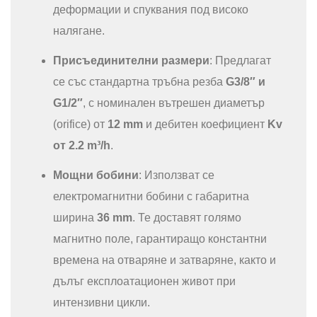
деформации и спуквания под високо
налягане.
Присъединителни размери
: Предлагат
се със стандартна тръбна резба
G3/8″ и
G1/2″
, с номинален вътрешен диаметър
(orifice) от
12 mm
и дебитен коефициент
Kv
от 2.2 m³/h
.
Мощни бобини
: Използват се
електромагнитни бобини с габаритна
ширина
36 mm
. Те доставят голямо
магнитно поле, гарантиращо константни
времена на отваряне и затваряне, както и
дълъг експлоатационен живот при
интензивни цикли.