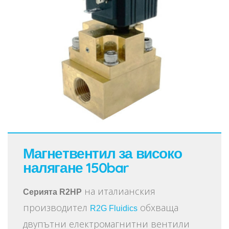
Магнетвентил за високо
налягане 150bar
на италианския
Серията R2HP
производител
обхваща
R2G Fluidics
двупътни електромагнитни вентили