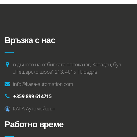
Връзка с нас
в дъното на отбивката посока юг, Западен, бул.
„Пещерско шосе“ 213, 4015 Пловдив
info@kaga-automation.com
+359 899 614715
КАГА Аутомейшън
Работно време