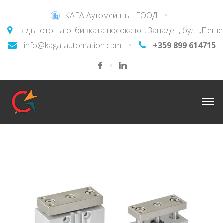
КАГА Аутомейшън ЕООД
в дъното на отбивката посока юг, Западен, бул. „Пещ
info@kaga-automation.com
+359 899 614715