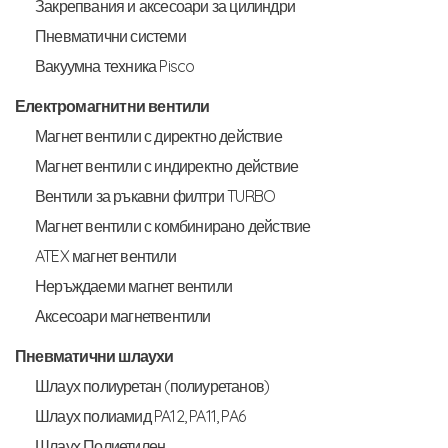
Закрепвания и аксесоари за цилиндри
Пневматични системи
Вакуумна техника Pisco
Електромагнитни вентили
Магнет вентили с директно действие
Магнет вентили с индиректно действие
Вентили за ръкавни филтри TURBO
Магнет вентили с комбинирано действие
ATEX магнет вентили
Неръждаеми магнет вентили
Аксесоари магнетвентили
Пневматични шлаухи
Шлаух полиуретан (полиуретанов)
Шлаух полиамид PA12, PA11, PA6
Шлаух Полиетилен