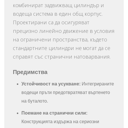
комбинират задвижващ цилиндър и
водеща система в един общ корпус.
Проектирани са да осигуряват
прецизно линейно движение в условия
на ограничени пространства, където
стандартните цилиндри не могат да се
справят със странични натоварвания.
Предимства
Устойчивост на усукване:
Интегрираните
водещи пръти предотвратяват въртенето
на буталото.
Поемане на странични сили:
Конструкцията издържа на сериозни