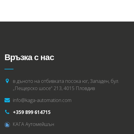
Връзка с нас
в дъното на отбивката посока юг, Западен, бул.
„Пещерско шосе“ 213, 4015 Пловдив
info@kaga-automation.com
+359 899 614715
КАГА Аутомейшън