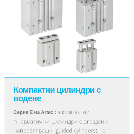
Компактни цилиндри с
водене
са компактни
Серия E на Artec
пневматични цилиндри с вградени
направляващи (guided cylinders). Те