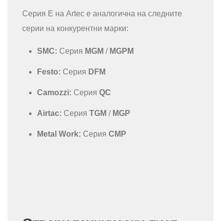
Серия E на Artec е аналогична на следните
серии на конкурентни марки:
SMC:
Серия
MGM
/
MGPM
Festo:
Серия
DFM
Camozzi:
Серия
QC
Airtac:
Серия
TGM
/
MGP
Metal Work:
Серия
CMP