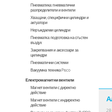
Пневматика: пневматични
разпределители и вентили
Хващачи, специфични цилиндри и
актуатори
Неръждаеми цилиндри
Пневматка: подготовка на сгъстен
въздух
Закрепвания и аксесоари за
цилиндри
Пневматични системи
Вакуумна техника Pisco
Електромагнитни вентили
Магнет вентили с директно
действие
А
Магнет вентили с индиректно
действие
28