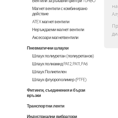
Вентили за ръкавни филтри TURBO
на
Магнет вентили с комбинирано
Ал
действие
ATEX магнет вентили
Пр
Неръждаеми магнет вентили
ди
Аксесоари магнетвентили
Пневматични шлаухи
Шлаух полиуретан (полиуретанов)
Шлаух полиамид PA12, PA11, PA6
Шлаух Полиетилен
Шлаух флуорополимер (PTFE)
Фитинги, съединения и бързи
връзки
Транспортни ленти
Индустриални вибратори