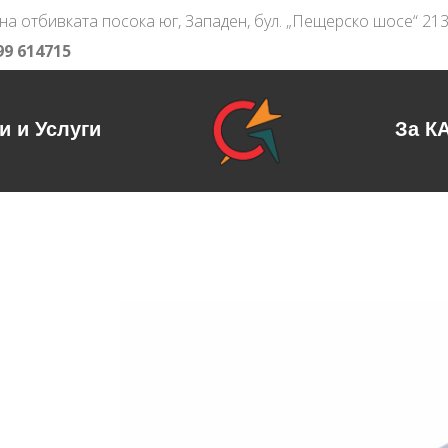
на отбивката посока юг, Западен, бул. „Пещерско шосе“ 21
99 614715
и и Услуги
За К