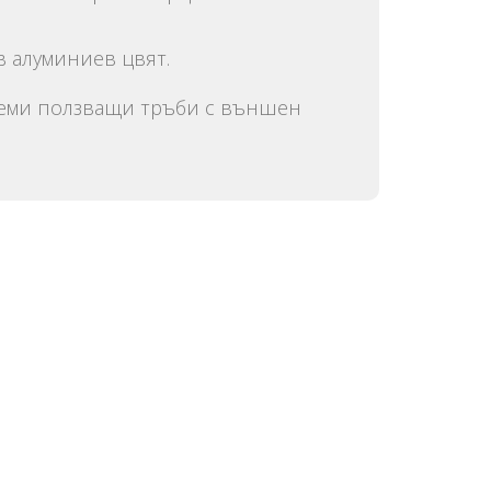
 алуминиев цвят.
теми ползващи тръби с външен