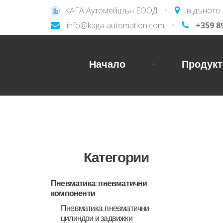
КАГА Аутомейшън ЕООД
в дъното 
info@kaga-automation.com
+359 8
Начало
Продукт
Категории
Пневматика: пневматични
компоненти
Пневматика: пневматични
цилиндри и задвижки