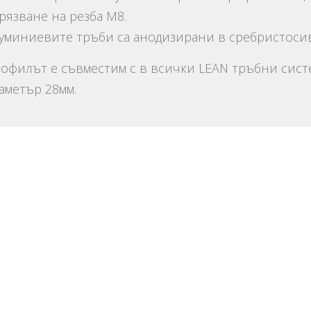
рязване на резба M8.
уминиевите тръби са анодизирани в сребристосив
офилът е съвместим с в всички LEAN тръбни сис
аметър 28мм.