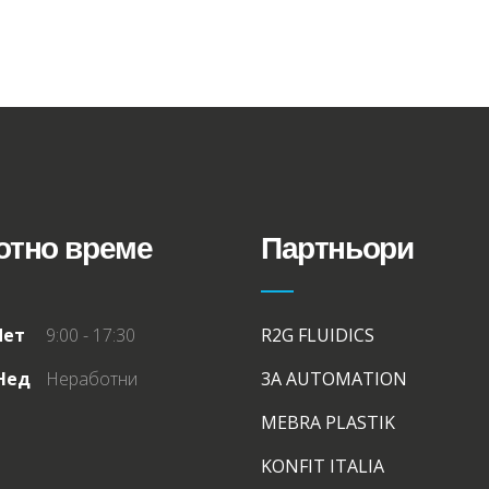
отно време
Партньори
Пет
9:00 - 17:30
R2G FLUIDICS
 Нед
Неработни
3A AUTOMATION
MEBRA PLASTIK
KONFIT ITALIA