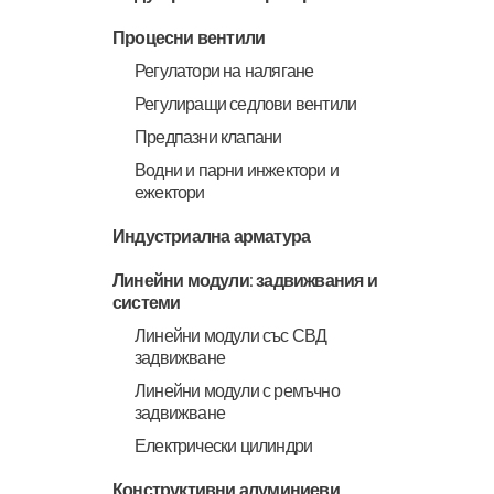
Процесни вентили
Регулатори на налягане
Регулиращи седлови вентили
Предпазни клапани
Водни и парни инжектори и
ежектори
Индустриална арматура
Линейни модули: задвижвания и
системи
Линейни модули със СВД
задвижване
Линейни модули с ремъчно
задвижване
Електрически цилиндри
Конструктивни алуминиеви