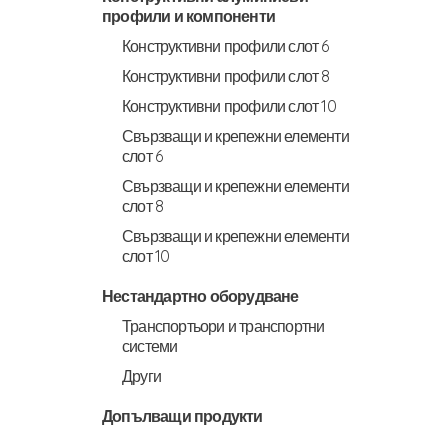
профили и компоненти
Конструктивни профили слот 6
Конструктивни профили слот 8
Конструктивни профили слот 10
Свързващи и крепежни елементи
слот 6
Свързващи и крепежни елементи
слот 8
Свързващи и крепежни елементи
слот 10
Нестандартно оборудване
Транспортьори и транспортни
системи
Други
Допълващи продукти