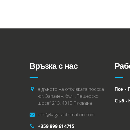
Връзка с нас
Раб
в дъното на отбивката посока
Пон - 
юг, Западен, бул. „Пещерско
Съб -
шосе“ 213, 4015 Пловдив
info@kaga-automation.com
+359 899 614715