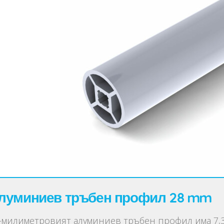
луминиев тръбен профил 28 mm
-милиметровият алуминиев тръбен профил има 7,