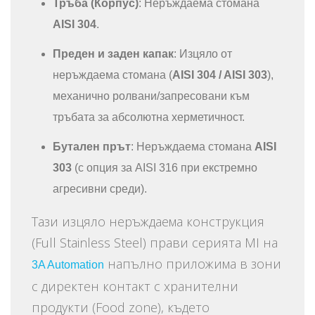
Тръба (Корпус)
: Неръждаема стомана
AISI 304
.
Преден и заден капак
: Изцяло от
неръждаема стомана (
AISI 304 / AISI 303
),
механично ролвани/запресовани към
тръбата за абсолютна херметичност.
Бутален прът
: Неръждаема стомана
AISI
303
(с опция за AISI 316 при екстремно
агресивни среди).
Тази изцяло неръждаема конструкция
(Full Stainless Steel) прави серията MI на
напълно приложима в зони
3A Automation
с директен контакт с хранителни
продукти (Food zone), където