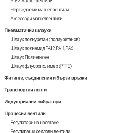
ATEX магнет вентили
Неръждаеми магнет вентили
Аксесоари магнетвентили
Пневматични шлаухи
Шлаух полиуретан (полиуретанов)
Шлаух полиамид PA12, PA11, PA6
Шлаух Полиетилен
Шлаух флуорополимер (PTFE)
Фитинги, съединения и бързи връзки
Транспортни ленти
Индустриални вибратори
Процесни вентили
Регулатори на налягане
Регулиращи седлови вентили