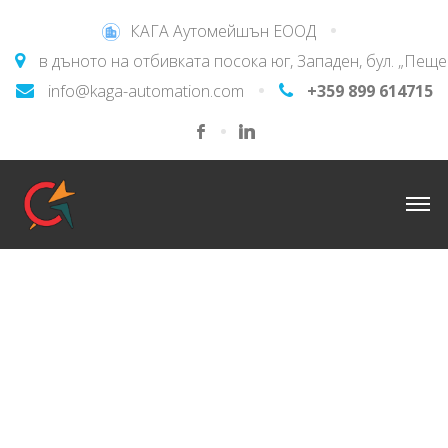
КАГА Аутомейшън ЕООД
в дъното на отбивката посока юг, Западен, бул. „Пещ
info@kaga-automation.com
+359 899 614715