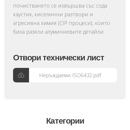
почистването се извършва със сода
каустик, киселинни разтвори и
агресивна химия (CIP процеси), които
биха разяли алуминиевите детайли.
Отвори технически лист
Неръждаеми ISO6432.pdf
Категории