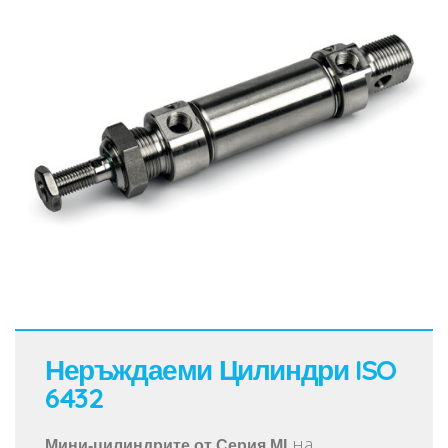
Неръждаеми Цилиндри ISO
6432
на
Мини-цилиндрите от Серия MI