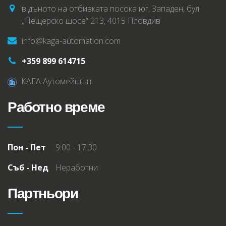
в дъното на отбивката посока юг, Западен, бул.
„Пещерско шосе“ 213, 4015 Пловдив
info@kaga-automation.com
+359 899 614715
КАГА Аутомейшън
Работно време
Пон - Пет
9:00 - 17:30
Съб - Нед
Неработни
Партньори