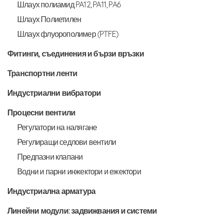
Шлаух полиамид PA12, PA11, PA6
Шлаух Полиетилен
Шлаух флуорополимер (PTFE)
Фитинги, съединения и бързи връзки
Транспортни ленти
Индустриални вибратори
Процесни вентили
Регулатори на налягане
Регулиращи седлови вентили
Предпазни клапани
Водни и парни инжектори и ежектори
Индустриална арматура
Линейни модули: задвижвания и системи