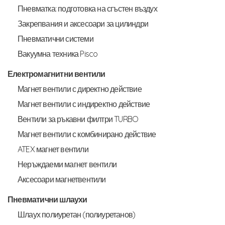
Пневматка: подготовка на сгъстен въздух
Закрепвания и аксесоари за цилиндри
Пневматични системи
Вакуумна техника Pisco
Електромагнитни вентили
Магнет вентили с директно действие
Магнет вентили с индиректно действие
Вентили за ръкавни филтри TURBO
Магнет вентили с комбинирано действие
ATEX магнет вентили
Неръждаеми магнет вентили
Аксесоари магнетвентили
Пневматични шлаухи
Шлаух полиуретан (полиуретанов)