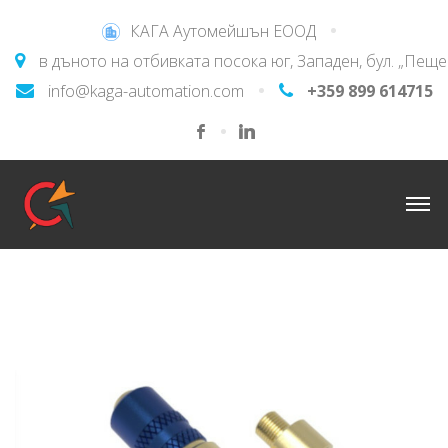
КАГА Аутомейшън ЕООД
в дъното на отбивката посока юг, Западен, бул. „Пещ
info@kaga-automation.com
+359 899 614715