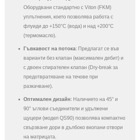
Оборудвани стандартно с Viton (FKM)
уплътнения, което позволява работа с
флуиди до +150°C (вода) и над +200°C
(термомасло).
Гъвкавост на потока
: Предлагат се във
варианти без клапан (максимален дебит) и
с двоен спирателен клапан (Dry-break за
предотвратяване на течове при
разкачване).
Оптимален дизайн
: Наличието на 45° и
90° ъглови съединители и удължени
щуцери (модел QS90) позволява компактно
свързване дори в дълбоко вкопани отвори
на матрицата.