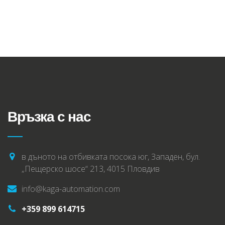
Връзка с нас
в дъното на отбивката посока юг, Западен, бул.
„Пещерско шосе“ 213, 4015 Пловдив
info@kaga-automation.com
+359 899 614715