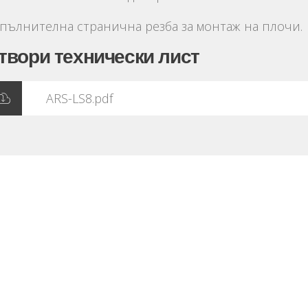
пълнителна странична резба за монтаж на плочи.
твори технически лист
ARS-LS8.pdf