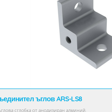
ъединител ъглов ARS-LS8
ъглова сглобка от анодизиран алминий.