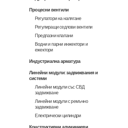
Процесни вентили
Регулатори на налягане
Регулиращи седлови вентили
Предпазни клапани
Водни и парни инжектори и
ежектори
Индустриална арматура
Линейни модули: задвижвания и
системи
Линейни модули със СВД
задвижване
Линейни модули с ремъчно
задвижване
Електрически цилиндри
Конструктивни алуминиеви