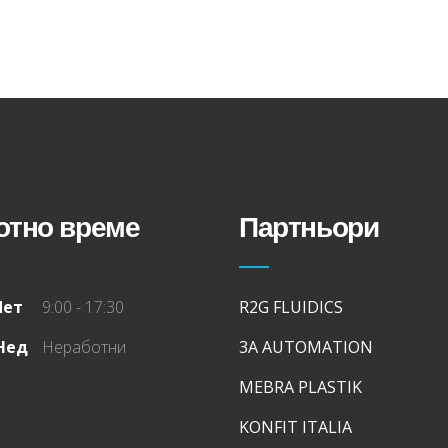
отно време
Партньори
Пет
9:00 - 17:30
R2G FLUIDICS
 Нед
Неработни
3A AUTOMATION
MEBRA PLASTIK
KONFIT ITALIA