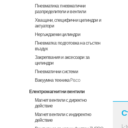
Пневматика: пневматични
разпределители и вентили
Хващачи, специфични цилиндри и
актуатори
Неръждаеми цилиндри
Пневматка: подготовка на сгъстен
въздух
Закрепвания и аксесоари за
цилиндри
Пневматични системи
Вакуумна техника Pisco
Електромагнитни вентили
Магнет вентили с директно
действие
С
Магнет вентили с индиректно
действие
L-