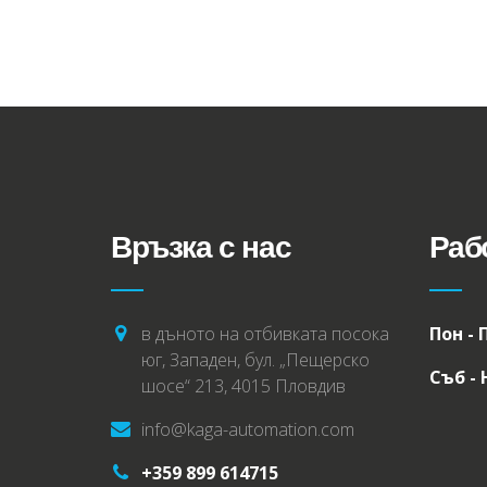
Връзка с нас
Раб
в дъното на отбивката посока
Пон - 
юг, Западен, бул. „Пещерско
Съб -
шосе“ 213, 4015 Пловдив
info@kaga-automation.com
+359 899 614715