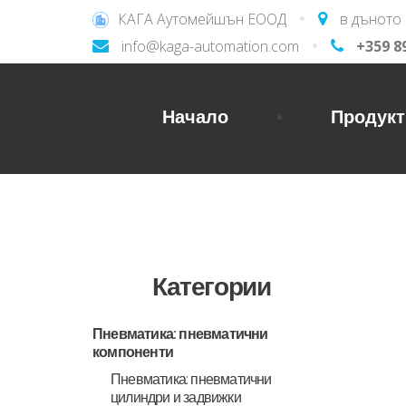
КАГА Аутомейшън ЕООД
в дъното 
info@kaga-automation.com
+359 8
Начало
Продукт
Категории
Пневматика: пневматични
компоненти
Пневматика: пневматични
цилиндри и задвижки