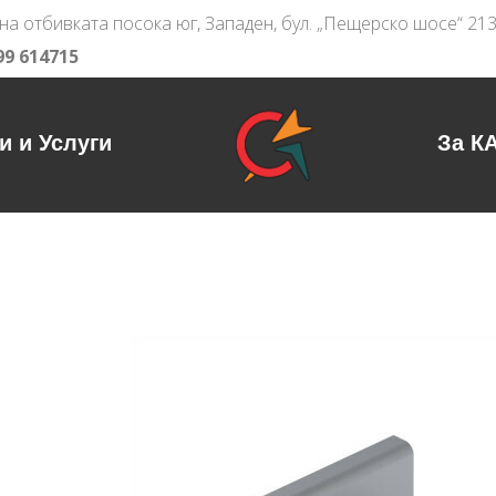
на отбивката посока юг, Западен, бул. „Пещерско шосе“ 21
99 614715
и и Услуги
За К