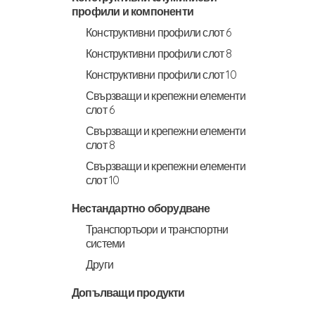
профили и компоненти
Конструктивни профили слот 6
Конструктивни профили слот 8
Конструктивни профили слот 10
Свързващи и крепежни елементи
слот 6
Свързващи и крепежни елементи
слот 8
Свързващи и крепежни елементи
слот 10
Нестандартно оборудване
Транспортьори и транспортни
системи
Други
Допълващи продукти