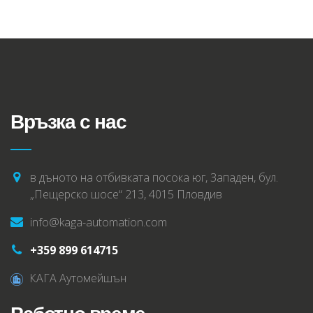
Връзка с нас
в дъното на отбивката посока юг, Западен, бул.
„Пещерско шосе“ 213, 4015 Пловдив
info@kaga-automation.com
+359 899 614715
КАГА Аутомейшън