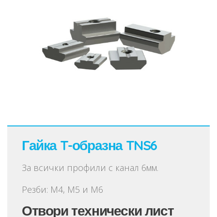
Гайка T-образна TNS6
За всички профили с канал 6мм.
Резби: М4, M5 и М6
Отвори технически лист