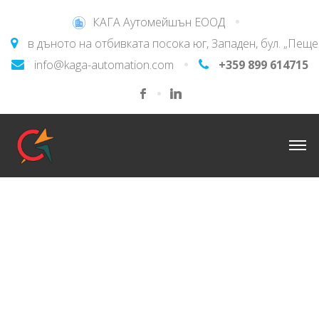
КАГА Аутомейшън ЕООД
в дъното на отбивката посока юг, Западен, бул. „Пещ
info@kaga-automation.com
+359 899 614715