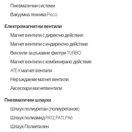
Пневматични системи
Вакуумна техника Pisco
Електромагнитни вентили
Магнет вентили с директно действие
Магнет вентили с индиректно действие
Вентили за ръкавни филтри TURBO
Магнет вентили с комбинирано действие
ATEX магнет вентили
Неръждаеми магнет вентили
Аксесоари магнетвентили
Пневматични шлаухи
Шлаух полиуретан (полиуретанов)
Шлаух полиамид PA12, PA11, PA6
Шлаух Полиетилен