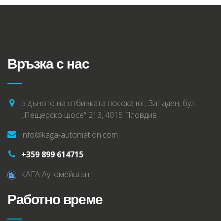
Връзка с нас
в дъното на отбивката посока юг, Западен, бул.
„Пещерско шосе“ 213, 4015 Пловдив
info@kaga-automation.com
+359 899 614715
КАГА Аутомейшън
Работно време