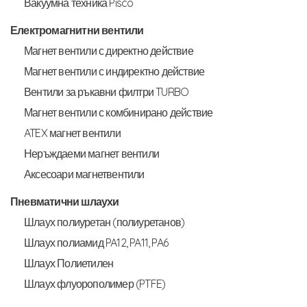
Вакуумна техника Pisco
Електромагнитни вентили
Магнет вентили с директно действие
Магнет вентили с индиректно действие
Вентили за ръкавни филтри TURBO
Магнет вентили с комбинирано действие
ATEX магнет вентили
Неръждаеми магнет вентили
Аксесоари магнетвентили
Пневматични шлаухи
Шлаух полиуретан (полиуретанов)
Шлаух полиамид PA12, PA11, PA6
Шлаух Полиетилен
Шлаух флуорополимер (PTFE)