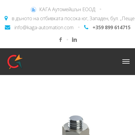
КАГА Аутомейшън ЕООД
в дъното на отбивката посока юг, Западен, бул. „Пещ
info@kaga-automation.com
+359 899 614715