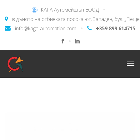
КАГА Аутомейшън ЕООД
в дъното на отбивката посока юг, Западен, бул. „Пещ
info@kaga-automation.com
+359 899 614715