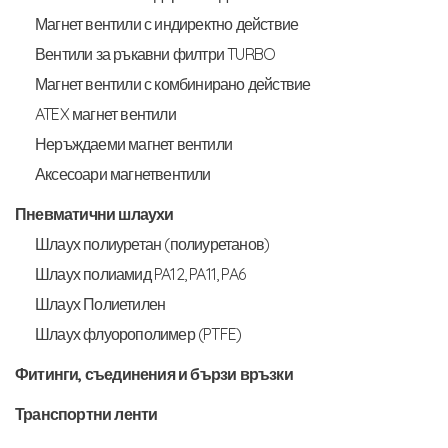
Магнет вентили с индиректно действие
Вентили за ръкавни филтри TURBO
Магнет вентили с комбинирано действие
ATEX магнет вентили
Неръждаеми магнет вентили
Аксесоари магнетвентили
Пневматични шлаухи
Шлаух полиуретан (полиуретанов)
Шлаух полиамид PA12, PA11, PA6
Шлаух Полиетилен
Шлаух флуорополимер (PTFE)
Фитинги, съединения и бързи връзки
Транспортни ленти