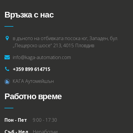
Връзка с нас
в дъното на отбивката посока юг, Западен, бул.
„Пещерско шосе“ 213, 4015 Пловдив
info@kaga-automation.com
+359 899 614715
КАГА Аутомейшън
Работно време
Пон - Пет
9:00 - 17:30
Съб - Нед
Неработни